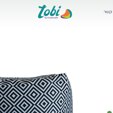
 קשר
לה