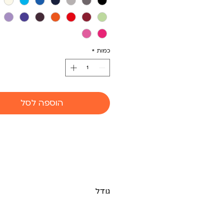
כמות
*
הוספה לסל
גודל
עומק 70* רוחב70 גובה 40