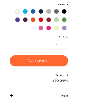
צבעים
*
כמות
*
הוספה לסל
גב קלקר
מושב ספוג
גודל
רוחב 70/ 195 עומק פתוח/ 65