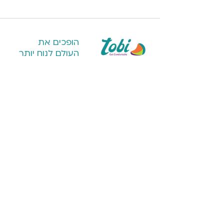
עומק סגור / גובה פתוח 14 / גובה
סגור 42
הופכים את
העולם לנוח יותר
חנות
על טובי
מערכות ישיבה
הסיפור שלנו
כורסאות פוף לבית
פרויקטים מיוחדים
כורסאות פוף חוץ
דברו איתנו
להורה ולילד
שירות לקוחות
פופים
משלוחים והחזרות
כריות נוחות
תקנון אתר
נוחות בקמפינג
תקנון פרטיות
כיסוי ומילוי לפוף