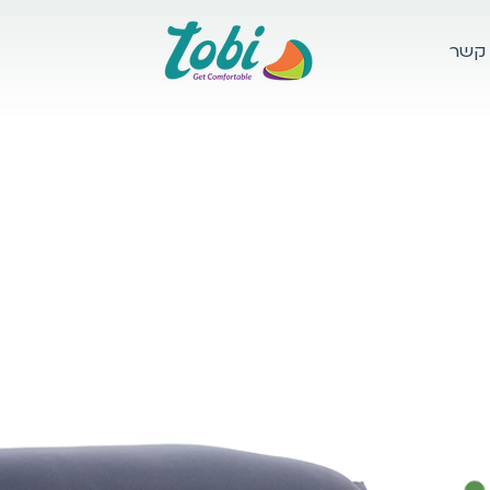
 קשר
לה