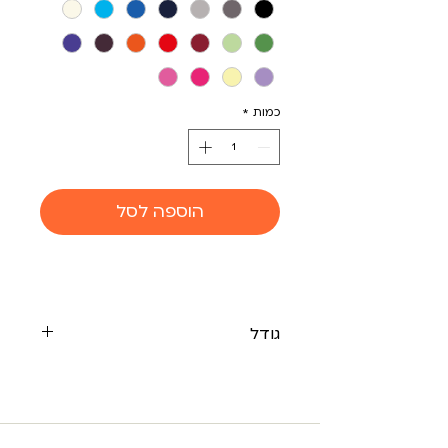
כמות
*
הוספה לסל
גודל
אורך 175/רוחב 90/ גובה גב 90