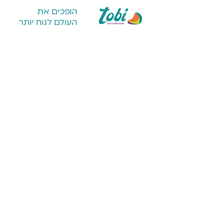
הופכים את
העולם לנוח יותר
חנות
על טובי
מערכות ישיבה
הסיפור שלנו
כורסאות פוף לבית
פרויקטים מיוחדים
כורסאות פוף חוץ
דברו איתנו
להורה ולילד
שירות לקוחות
פופים
משלוחים והחזרות
כריות נוחות
תקנון אתר
נוחות בקמפינג
תקנון פרטיות
כיסוי ומילוי לפוף
בקרו אותנו בחנות המפעל! הקדר 22 (מול
פרודג) בפסג' א.התעשיה הצפוני, נתניה.
שעות פתיחה: 9:30-16:00