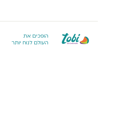
מטר
הופכים את
העולם לנוח יותר
חנות
על טובי
מערכות ישיבה
הסיפור שלנו
כורסאות פוף לבית
פרויקטים מיוחדים
כורסאות פוף חוץ
דברו איתנו
להורה ולילד
שירות לקוחות
פופים
משלוחים והחזרות
כריות נוחות
תקנון אתר
נוחות בקמפינג
תקנון פרטיות
כיסוי ומילוי לפוף