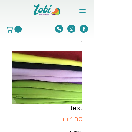
test
מחיר